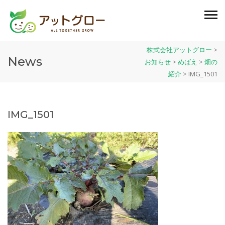
株式会社アットグロー
>
News
お知らせ
>
めばえ
>
畑の
紹介
>
IMG_1501
IMG_1501