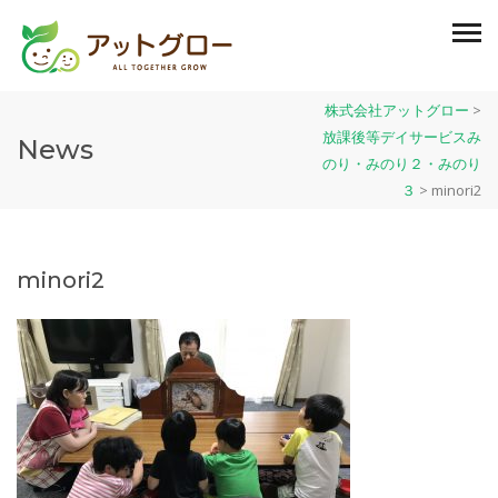
株式会社アットグロー
>
放課後等デイサービスみ
News
のり・みのり２・みのり
３
>
minori2
minori2